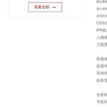
搬运重量
查看全部
最小弹簧
是否跨
CGS
IPR
人碰撞
刀装
快速
欢迎
宣传
如有
业务
手机