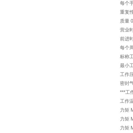
每个手
重复性 
质量 0
营业时间
前进时间
每个周
标称工
最小工
工作压力
密封气
***工
工作温
力矩 M
力矩 M
力矩 M