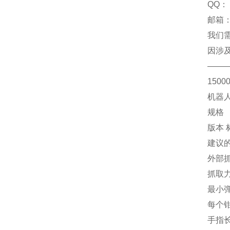
QQ：
邮箱：
我们
因涉
——
1500
机器人抓
规格
版本 
建议的
外部抓
抓取力
最小弹
每个钳
手指长