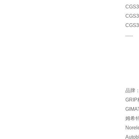
CGS
CGS3
CGS
......
品牌
GRI
GIM
姆希特
Nor
Auto