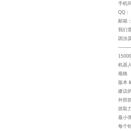
手机
QQ：
邮箱：
我们
因涉
——
1500
机器人抓
规格
版本 
建议的
外部抓
抓取力
最小弹
每个钳