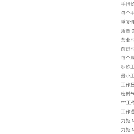
手指长
每个手
重复性 
质量 0
营业时间
前进时间
每个周
标称工
最小工
工作压力
密封气
***工
工作温
力矩 M
力矩 M