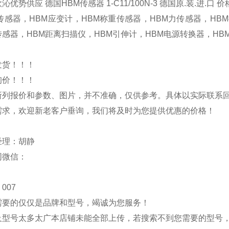
沁优势供应 德国HBM传感器 1-C11/100N-3 德国原.装.进.口 
传感器，HBM应变计，HBM称重传感器，HBM力传感器，HB
传感器，HBM距离扫描仪，HBM引伸计，HBM电源转换器，HB
发货！！！
询价！！！
所列报价和参数、图片，并不准确，仅供参考。具体以实际联系
需求，欢迎新老客户垂询，我们将及时为您提供优惠的价格！
经理：胡静
同微信：
007
需要的仅仅是品牌和型号，竭诚为您服务！
及型号太多太广本店铺未能全部上传，若搜索不到您需要的型号