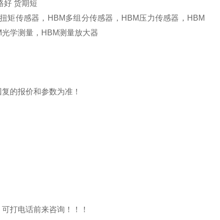
价格好 货期短
M扭矩传感器，HBM多组分传感器，HBM压力传感器，HBM
M光学测量，HBM测量放大器
回复的报价和参数为准！
，可打电话前来咨询！！！