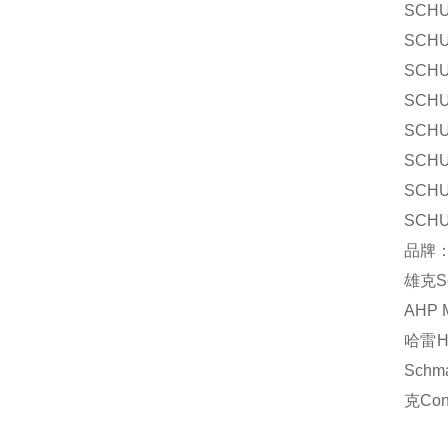
SCHU
SCHU
SCHU
SCHU
SCHU
SCHU
SCHU
SCHU
品牌
雄克S
AHP
哈雷H
Sch
克Co