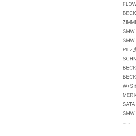
FLOW
BECK
ZIMM
SMW 
SMW
PILZ
SCHM
BEC
BECK
W+S 
MERK
SATA
SMW 
......