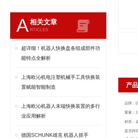
A
相关文章
RTICLES
超详细！机器人快换盘各组成部件功
能特点全解析
上海欧沁机电注塑机械手工具快换装
产
置赋能智能制造
品牌：D
上海欧沁机器人末端快换装置的多行
重量：1
业应用解析
材质：
是否跨
德国SCHUNK雄克 机器人抓手