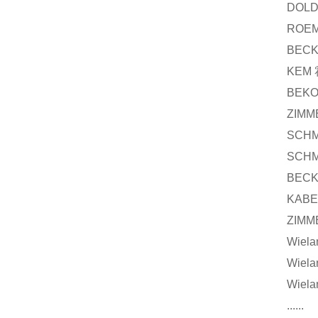
DOL
ROE
BEC
KEM
BEKO
ZIMM
SCHM
SCHM
BECK
KABE
ZIM
Wiela
Wiela
Wiela
......