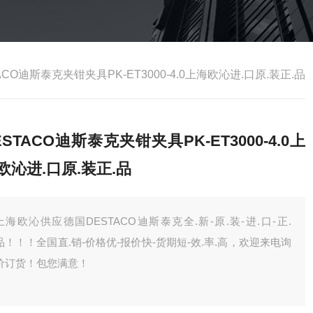
ACO迪斯泰克夹钳夹具PK-ET3000-4.0上海欧沁进.口原.装正.品
ESTACO迪斯泰克夹钳夹具PK-ET3000-4.0上
欧沁进.口原.装正.品
上海欧沁供应德国DESTACO迪斯泰克全.新-原.装-进.口-正.
品！！！全国直.销-价格优-报价快-货期短-效.率.高，欢迎来电询
价订货！包您满意！