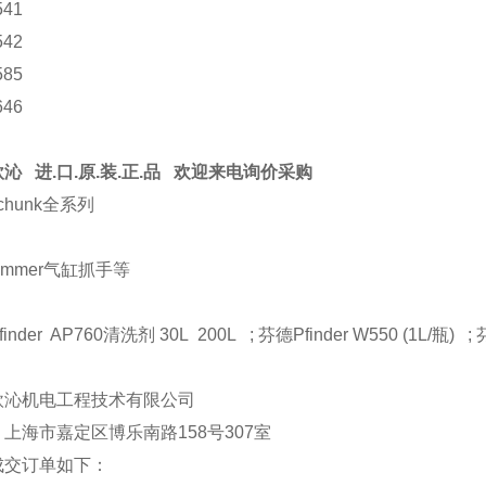
541
542
585
646
沁 进.口.原.装.正.品 欢迎来电询价采购
chunk全系列
immer气缸抓手等
inder AP760清洗剂 30L 200L ; 芬德Pfinder W550 (1L/瓶) ; 芬
欧沁机电工程技术有限公司
上海市嘉定区博乐南路158号307室
成交订单如下：