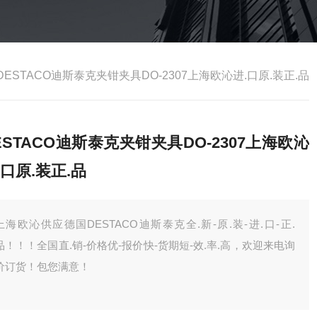
DESTACO迪斯泰克夹钳夹具DO-2307上海欧沁进.口原.装正.品
ESTACO迪斯泰克夹钳夹具DO-2307上海欧沁
.口原.装正.品
上海欧沁供应德国DESTACO迪斯泰克全.新-原.装-进.口-正.
品！！！全国直.销-价格优-报价快-货期短-效.率.高，欢迎来电询
价订货！包您满意！