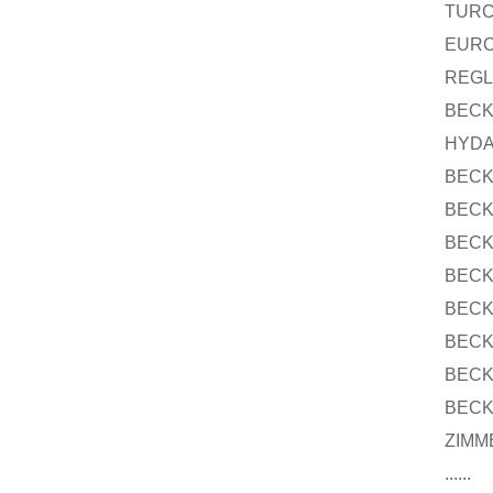
TURC
EURO
REGL
BEC
HYDA
BEC
BEC
BEC
BEC
BEC
BEC
BEC
BEC
ZIM
......