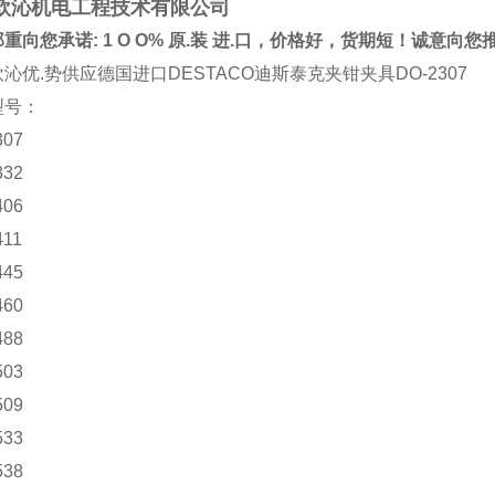
欧沁机电工程技术有限公司
重向您承诺: 1 O O% 原.装 进.口，价格好，货期短！诚意向
沁优.势供应德国进口DESTACO迪斯泰克夹钳夹具DO-2307
型号：
307
332
406
411
445
460
488
503
509
533
538