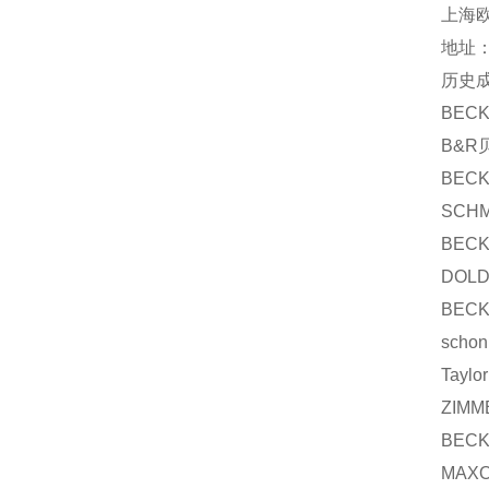
上海
地址：
历史
BECK
B&R贝
BECK
SCHM
BECK
DOLD
BECK
scho
Tay
ZIMM
BECK
MAX