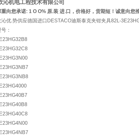
欧沁机电工程技术有限公司
重向您承诺: 1 O O% 原.装 进.口，价格好，货期短！诚意向
沁优.势供应德国进口DESTACO迪斯泰克夹钳夹具82L-3E23HG
型号：
3E23HG32B8
3E23HG32C8
3E23HG3N00
3E23HG3NB7
3E23HG3NB8
3E23HG4000
3E23HG40B7
3E23HG40B8
3E23HG40C8
3E23HG4N00
3E23HG4NB7