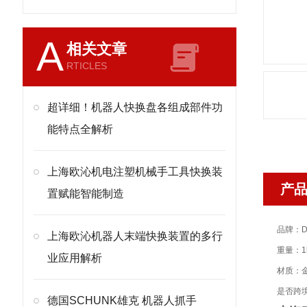
A
相关文章
RTICLES
超详细！机器人快换盘各组成部件功
能特点全解析
上海欧沁机电注塑机械手工具快换装
产
置赋能智能制造
品牌：D
上海欧沁机器人末端快换装置的多行
重量：1
业应用解析
材质：
是否跨
德国SCHUNK雄克 机器人抓手