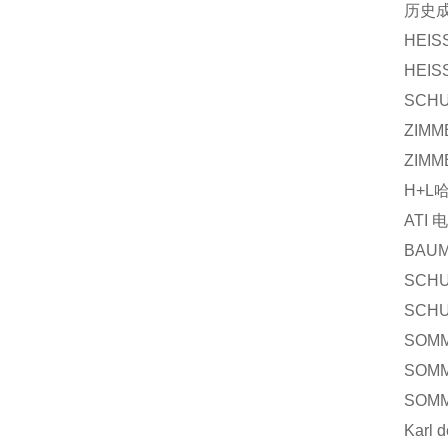
历史
HEIS
HEIS
SCHU
ZIMM
ZIM
H+L哈
ATI 
BAUM
SCHU
SCHU
SOMM
SOMM
SOMM
Karl