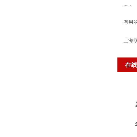
......
有用
上海欧
在