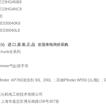
3E23HG4NB8
3E23HG4NC8
3E
3E030040K8
3E030040L8
沁 进.口.原.装.正.品 欢迎来电询价采购
chunk全系列
immer气缸抓手等
inder AP760清洗剂 30L 200L ; 芬德Pfinder W550 (1L/瓶) ; 芬
欧沁机电工程技术有限公司
上海市嘉定区博乐南路158号307室