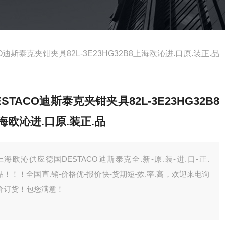
O迪斯泰克夹钳夹具82L-3E23HG32B8上海欧沁进.口原.装正.品
ESTACO迪斯泰克夹钳夹具82L-3E23HG32B8
海欧沁进.口原.装正.品
上海欧沁供应德国DESTACO迪斯泰克全.新-原.装-进.口-正.
品！！！全国直.销-价格优-报价快-货期短-效.率.高，欢迎来电询
价订货！包您满意！