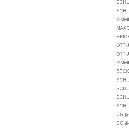
SCHU
SCHU
ZIM
MAX
HEID
OTT-
OTT-
ZIMM
BECK
SCHU
SCHU
SCHU
SCHU
CG 备
CG 备件