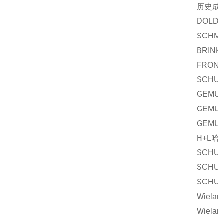
历史
DOLD
SCHM
BRIN
FRON
SCHU
GEMU
GEMU
GEMU
H+L哈
SCHU
SCHU
SCHU
Wiela
Wiel