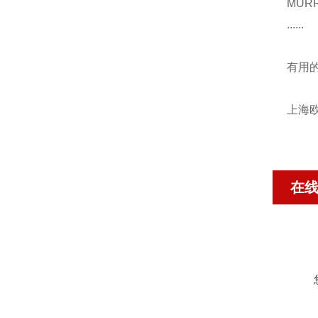
MURR
......
有用
上海欧沁
在