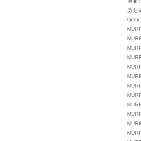
地址：
历史
Gem
MURR
MURR
MURR
MURR
MURR
MURR
MURR
MURR
MURR
MURR
MURR
MURR