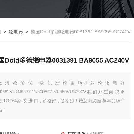
口
>
继电器
>
德国Dold多德继电器0031391 BA9055 AC240V
国Dold多德继电器0031391 BA9055 AC240V
上海欧沁优.势供应德国Dold多德继电器
0068251RN9877.11/800AC150-450VUS290V我们郑重向您承
诺:1OO%原.装.进.口，价格好，货期短！诚意向您推.荐本品牌产
品！
产品型号：
厂商性质：
经销商