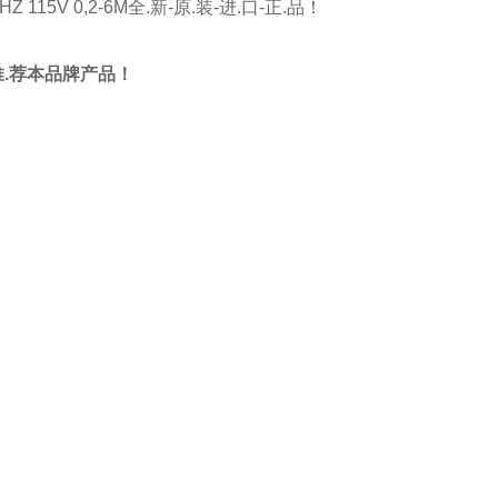
 115V 0,2-6M全.新-原.装-进.口-正.品！
您推.荐本品牌产品！