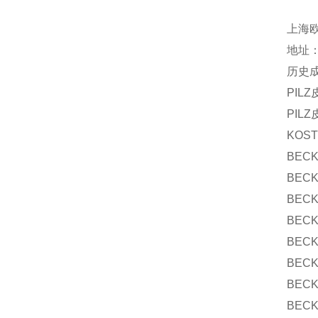
上海
地址：
历史
PILZ皮
PILZ
KOST
BECK
BECK
BECK
BECK
BECK
BECK
BECK
BECK