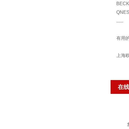
BECK
QNES
......
有用
上海欧沁
在