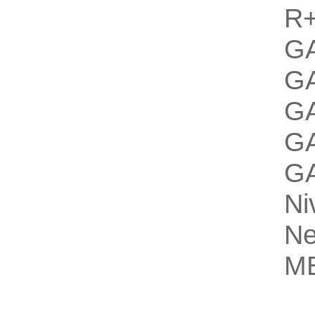
R+
G
G
GA
G
G
Ni
Ne
ME