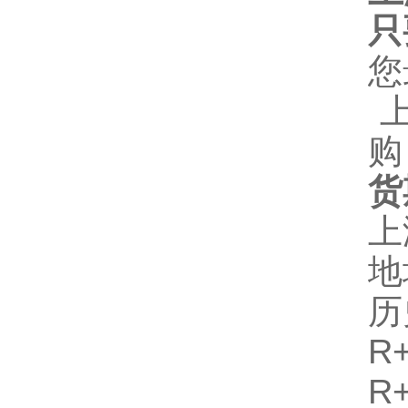
只
您
上
购
货
上
地
历
R+
R+