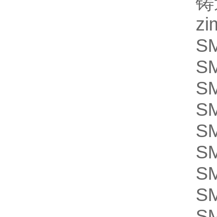
铸
z
S
S
S
S
S
S
S
S
S