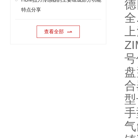
德
特点分享
全
上
查看全部
Z
号
盘
合
型
手
气