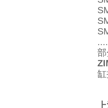
S
S
S
....
部
Z
缸
上