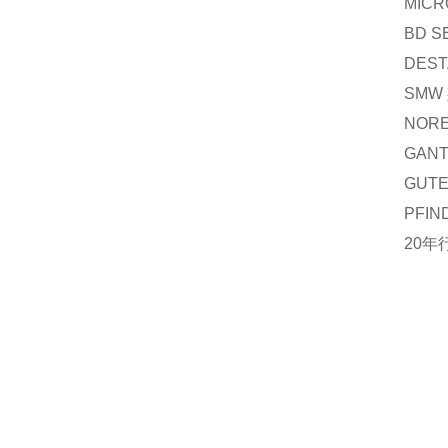
MIC
BD 
DES
SMW
NOR
GAN
GUT
PFI
20年