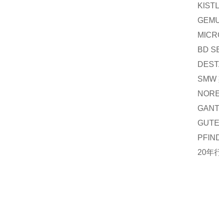
KIS
GEM
MIC
BD 
DES
SMW
NOR
GAN
GUT
PFI
20年