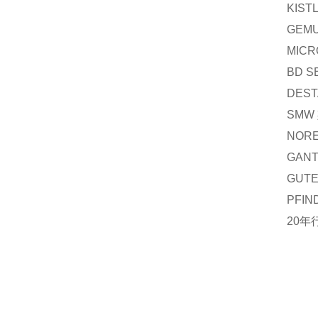
KIS
GEM
MIC
BD 
DES
SMW
NOR
GAN
GUT
PFI
20年