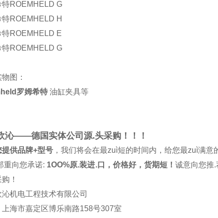
特ROEMHELD G
特ROEMHELD H
特ROEMHELD E
特ROEMHELD G
实物图：
mheld罗姆希特
油缸夹具等
欧沁——德国实体公司源.头采购！！！
您提供品牌+型号
，我们将会在最zuì短的时间内，给您最zuì满意
郑重向您承诺:
1OO%原.装进.口，价格好，货期短！
诚意向您推
采购！
欧沁机电工程技术有限公司
上海市嘉定区博乐南路158号307室