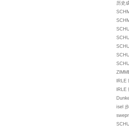
历史
SCHM
SCHM
SCHU
SCHU
SCHU
SCHU
SCHU
ZIMM
IRLE
IRLE
Dunk
isel
swepr
SCHU