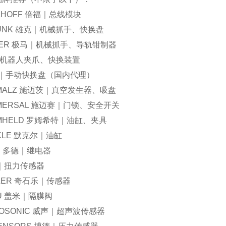
KHOFF 倍福｜总线模块
UNK 雄克｜机械抓手、快换盘
MER 极马｜机械抓手、导轨钳制器
｜机器人夹爪、快换装置
P｜手动快换盘（
国内
代理）
MALZ 施迈茨｜真空发生器、吸盘
MERSAL 施迈赛｜门锁、安全开关
MHELD 罗姆希特｜油缸、夹具
KLE 默克尔｜油缸
D 多德｜继电器
｜扭力传感器
TLER 奇石乐｜传感器
U 盖米｜隔膜阀
ROSONIC 威声｜超声波传感器