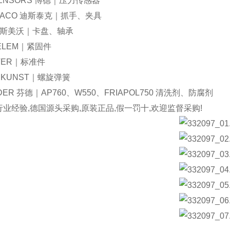
SENSORS 博德｜压力传感器
TACO 迪斯泰克｜抓手、夹具
 斯美沃｜卡盘、轴承
ELEM｜紧固件
TER｜标准件
EKUNST｜螺旋弹簧
NDER 芬德｜AP760、W550、FRIAPOL750 清洗剂、防腐剂
行业经验,德国源头采购,原装正品,假一罚十,欢迎监督采购!