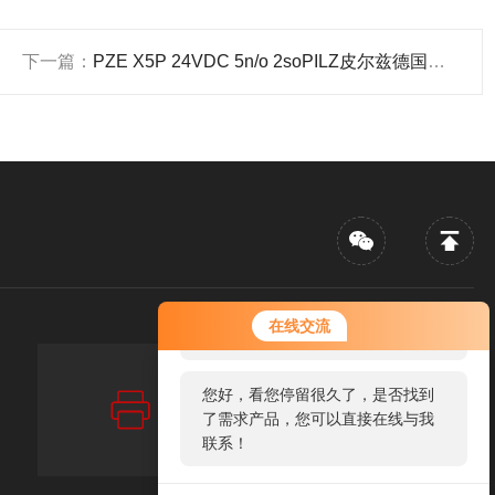
下一篇：
PZE X5P 24VDC 5n/o 2soPILZ皮尔兹德国进口急停模块
您好！欢迎前来咨询，很高兴为您
在线交流
服务，请问您要咨询什么问题呢？
传真：FAX
您好，看您停留很久了，是否找到
86-021-52910271
了需求产品，您可以直接在线与我
联系！