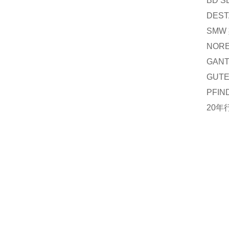
BD 
DES
SMW
NOR
GAN
GUT
PFI
20年