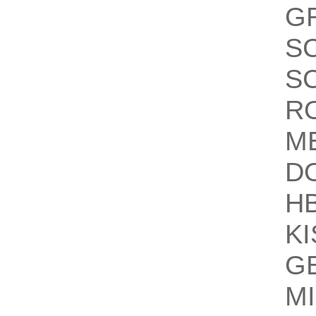
G
S
S
R
M
D
H
K
G
M