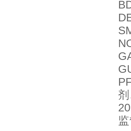
B
D
S
N
G
G
P
剂
2
监